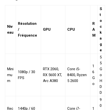
S
t
o
Résolution
R
Niv
c
/
GPU
CPU
A
eau
k
Fréquence
M
a
g
e
5
5
1
Mini
RTX 2060,
Core i5-
G
1080p / 30
6
mu
RX 5600 XT,
8400, Ryzen
o
FPS
G
m
Arc A380
5 2600
H
o
D
D
9
0
Rec
1440p / 60
Core i7-
1