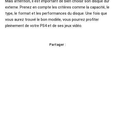
Mais attention, il est important de bien choisir son disque dur
externe. Prenez en compte les critères comme la capacité, le
type, le format et les performances du disque. Une fois que
vous aurez trouvé le bon modèle, vous pourrez profiter
pleinement de votre PS4 et de ses jeux vidéo.
Partager :
cebook
Twitter
Pinterest
WhatsAp