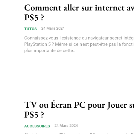
Comment aller sur internet av
PS5 ?
24 Mars 2024
TUTOS
Connaissez-vous l'existence du navigateur secret intég
PlayStation 5 ? Même si ce n'est peut-être pas la foncti
plus importante de cette...
TV ou Écran PC pour Jouer su
PS5 ?
24 Mars 2024
ACCESSOIRES