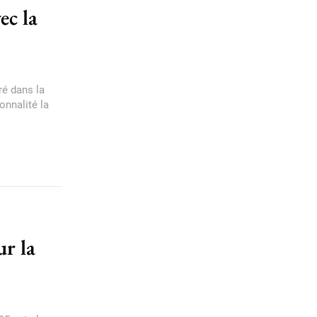
ec la
ré dans la
onnalité la
r la