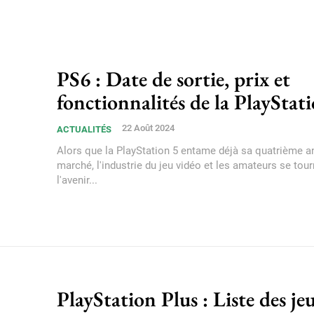
PS6 : Date de sortie, prix et
fonctionnalités de la PlayStat
22 Août 2024
ACTUALITÉS
Alors que la PlayStation 5 entame déjà sa quatrième a
marché, l'industrie du jeu vidéo et les amateurs se tou
l'avenir...
PlayStation Plus : Liste des je