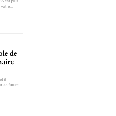
S5 est plus
votre...
ole de
naire
t il
r sa future