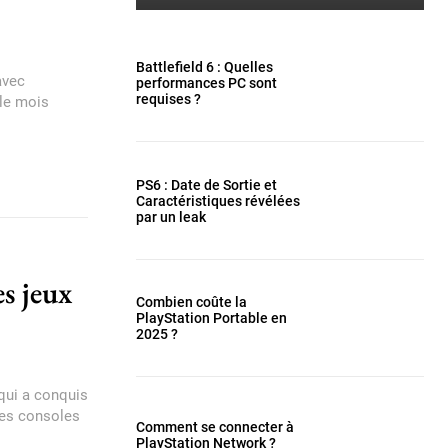
Battlefield 6 : Quelles
avec
performances PC sont
requises ?
 le mois
PS6 : Date de Sortie et
Caractéristiques révélées
par un leak
es jeux
Combien coûte la
PlayStation Portable en
2025 ?
qui a conquis
des consoles
Comment se connecter à
PlayStation Network ?