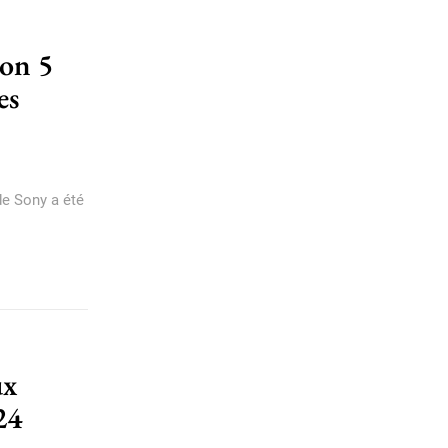
ion 5
es
de Sony a été
ux
24