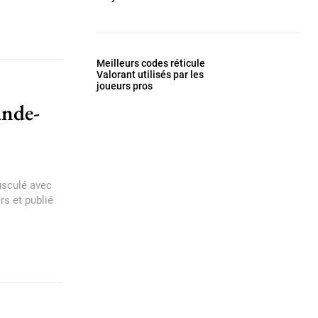
Meilleurs codes réticule
Valorant utilisés par les
joueurs pros
ande-
usculé avec
rs et publié