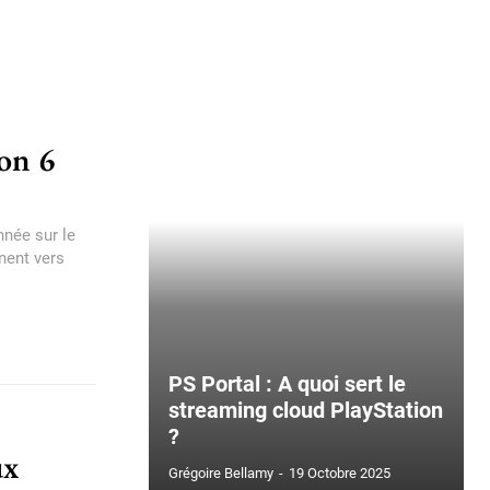
ion 6
nnée sur le
rnent vers
PS Portal : A quoi sert le
streaming cloud PlayStation
?
ux
Grégoire Bellamy
-
19 Octobre 2025