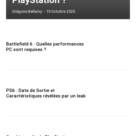
Grégoire Bellamy
-
19 Octobre 2025
Battlefield 6 : Quelles performances
PC sont requises ?
PS6 : Date de Sortie et
Caractéristiques révélées par un leak