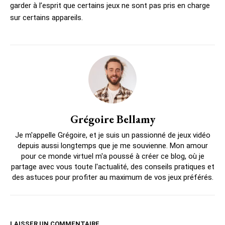
garder à l’esprit que certains jeux ne sont pas pris en charge
sur certains appareils.
Grégoire Bellamy
Je m'appelle Grégoire, et je suis un passionné de jeux vidéo
depuis aussi longtemps que je me souvienne. Mon amour
pour ce monde virtuel m'a poussé à créer ce blog, où je
partage avec vous toute l'actualité, des conseils pratiques et
des astuces pour profiter au maximum de vos jeux préférés.
LAISSER UN COMMENTAIRE