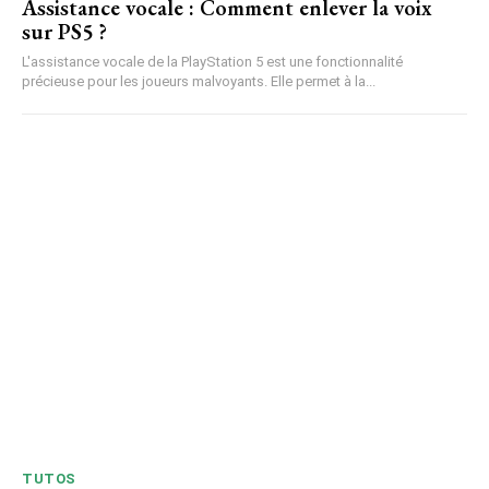
Assistance vocale : Comment enlever la voix
sur PS5 ?
L'assistance vocale de la PlayStation 5 est une fonctionnalité
précieuse pour les joueurs malvoyants. Elle permet à la...
TUTOS