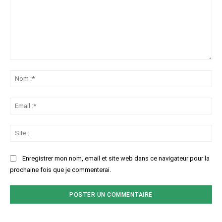
Commenter
:
No
:*
Ema
:*
Sit
:
Enregistrer mon nom, email et site web dans ce navigateur pour la
prochaine fois que je commenterai.